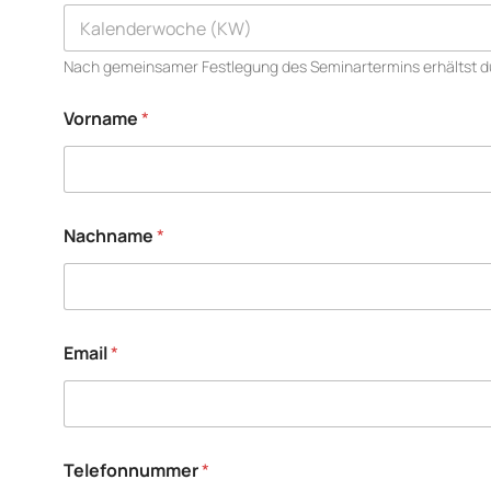
Nach gemeinsamer Festlegung des Seminartermins erhältst d
Vorname
*
D
Nachname
*
S
G
V
O
-
E
Email
*
i
n
v
e
r
s
Telefonnummer
*
t