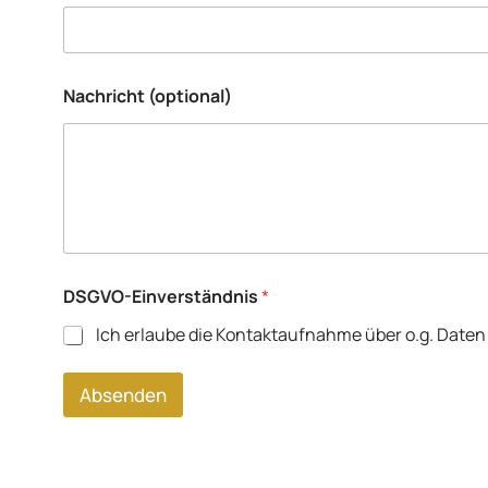
ä
n
d
n
Nachricht (optional)
i
s
*
K
W
DSGVO-Einverständnis
*
Ich erlaube die Kontaktaufnahme über o.g. Daten 
Absenden
A
l